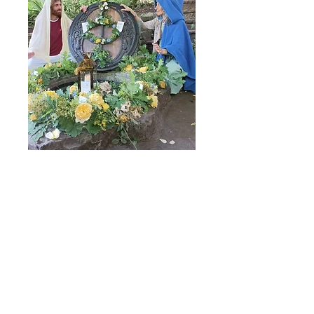
LAS INSCRIPCIONES YA ESTAN
ABIERTAS!
Las
inscripciones ANTICIPADAS con
descuento son hasta el 10 de AGOSTO!
Si te interesa, escribenos por privado y te
enviamos un pdf con toda la info
detallada.