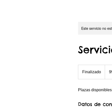
Este servicio no e
Servici
99
euros
Finalizado
F
9
i
n
Plazas disponibles
a
l
i
Datos de con
z