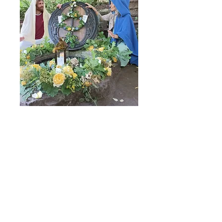
LAS INSCRIPCIONES YA ESTAN
ABIERTAS!
Las
inscripciones ANTICIPADAS con
descuento son hasta el 10 de AGOSTO!
Si te interesa, escribenos por privado y te
enviamos un pdf con toda la info
detallada.