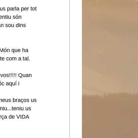
us parla per tot 
entiu són 
n sou dins 
 Món que ha 
te com a tal. 
vos!!!!! Quan 
c aquí i 
meus braços us 
niu...teniu us 
orça de VIDA 