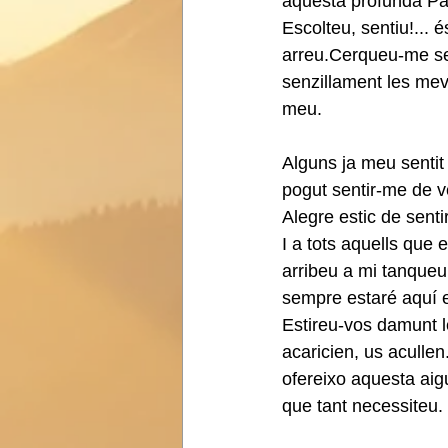
aquesta profunda Pau
Escolteu, sentiu!... 
arreu.Cerqueu-me se
senzillament les mev
meu.
Alguns ja meu sentit
pogut sentir-me de ve
Alegre estic de sent
I a tots aquells que
arribeu a mi tanqueu 
sempre estaré aquí 
Estireu-vos damunt l
acaricien, us acullen.
ofereixo aquesta aig
que tant necessiteu.