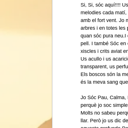
Si, Si, sóc aquí!!!! 
melodies cada matí, u
amb el fort vent. Jo m
arbres i en totes les
quan sóc pura neu.I q
pell. I també Sóc en
xiscles i crits avia
Us acullo i us acaric
transparent, us perf
Els boscos són la mev
és la meva sang que b
Jo Sóc Pau, Calma, F
perquè jo soc simple
Molts no sabeu perquè
llar. Però jo us dic 