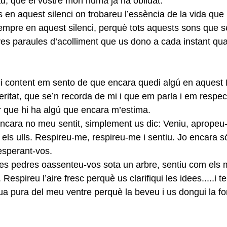
, que el vostre món humà ja ha oblidat.
és en aquest silenci on trobareu l’essència de la vida que 
mpre en aquest silenci, perquè tots aquests sons que s
es paraules d’acolliment que us dono a cada instant qua
 i content em sento de que encara quedi algú en aquest
ritat, que se’n recorda de mi i que em parla i em respec
ir que hi ha algú que encara m’estima.
 encara no meu sentit, simplement us dic: Veniu, apropeu-
els ulls. Respireu-me, respireu-me i sentiu. Jo encara só
esperant-vos.
es pedres oassenteu-vos sota un arbre, sentiu com els 
 Respireu l’aire fresc perquè us clarifiqui les idees.....i te
ua pura del meu ventre perquè la beveu i us dongui la f