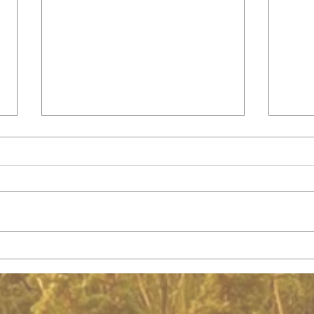
Integración del Amor Divino
La t
en el corazón - Jeshua
huma