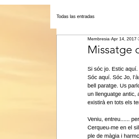
Todas las entradas
Membresia
Apr 14, 2017
Missatge 
Si sóc jo. Estic aqu
Sóc aquí. Sóc Jo, l’
bell paratge. Us parl
un llenguatge antic, 
existirà en tots els t
Veniu, entreu...... p
Cerqueu-me en el sile
ple de màgia i harmo