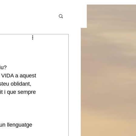
iu? 
o VIDA a aquest 
teu oblidant, 
it i que sempre 
 un llenguatge 