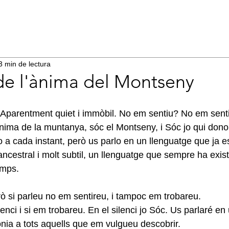
3 min de lectura
de l'ànima del Montseny
í. Aparentment quiet i immòbil. No em sentiu? No em sent
ànima de la muntanya, sóc el Montseny, i Sóc jo qui don
o a cada instant, però us parlo en un llenguatge que ja es
ancestral i molt subtil, un llenguatge que sempre ha exist
emps.
erò si parleu no em sentireu, i tampoc em trobareu.
nci i si em trobareu. En el silenci jo Sóc. Us parlaré en
nia a tots aquells que em vulgueu descobrir.