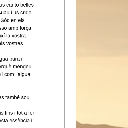
us canto belles 
uau i us crido 
o Sóc en els 
esso amb força 
xí la vostra 
ls vostres 
gua pura i 
 perquè mengeu.
xí com l’aigua 
es també sou, 
ins i tot a fer 
esta essència i 